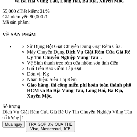
và Bà Rịa Vũng Tàu, Long Hải, Bà Rịa, Xuyên Mộc.
55,000
đ
Tiết kiệm:
31%
Giá niêm yết:
80,000
đ
Mã sản phầm:
VỀ SẢN PHẩM
Sử Dụng Bột Giặt Chuyên Dụng Giặt Rèm Cửa.
Máy Chuyên Dụng
Dịch Vụ Giặt Rèm Cửa Giá Rẻ
Uy Tín Chuyên Nghiệp Vũng Tàu
.
Vệ Sinh thanh treo rèm cửa nhôm sơn tĩnh điện.
Giá Trên Bao Gồm Lắp Đặt.
Đơn vị: Kg
Nhãn hiệu: Siêu Thị Rèm
Giao hàng, thi công miễn phí hoàn toàn thành phố
HCM và Bà Rịa Vũng Tàu, Long Hải, Bà Rịa,
Xuyên Mộc.
Số lượng
Dịch Vụ Giặt Rèm Cửa Giá Rẻ Uy Tín Chuyên Nghiệp Vũng Tàu
số lượng
Mua ngay
TRẢ GÓP 0% QUA THẺ
Visa, Mastercard, JCB