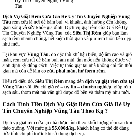
Uy Tín Chuyên Nghiệp Vũng
Tàu
Dịch Vụ Giặt Rèm Cửa Giá Rẻ Uy Tín Chuyên Nghiệp Vũng
Tàu
rèm cửa là nơi dễ bám bụi, vi khuẩn, ảnh hưởng đến không
gian sống và sức khỏe gia đình. Dịch vụ giặt rèm cửa Giá Rẻ Uy
Tín Chuyên Nghiệp Vũng Tàu
của
Siêu Thị Rèm
giúp bạn làm
sạch rèm nhanh chóng, tiết kiệm thời gian và giữ rèm luôn bền đẹp
như mới.
Tại khu vực
Vũng Tàu
, do đặc thù khí hậu biển, độ ẩm cao và gió
mặn, rèm cửa rất dễ bám bụi, ám mùi, ẩm mốc nếu không được vệ
sinh định kỳ đúng cách. Việc tự tháo giặt tại nhà không chỉ tốn thời
gian mà còn dễ làm
co rút, phai màu, hư form rèm
.
Hiểu rõ điều đó,
Siêu Thị Rèm
mang đến
dịch vụ giặt rèm cửa tại
Vũng Tàu
với tiêu chí
giá rẻ – uy tín – chuyên nghiệp
, giúp rèm
sạch sâu, thơm mát mà vẫn giữ được độ bền và thẩm mỹ như mới.
Cách Tính Tiền Dịch Vụ Giặt Rèm Cửa Giá Rẻ Uy
Tín Chuyên Nghiệp Vũng Tàu Theo Kg ?
Dịch vụ giặt rèm cửa tại nhà được tính theo khối lượng rèm sau khi
tháo xuống. Với mức giá
55.000đ/kg
, khách hàng có thể dễ dàng
ước tính chi phí trước khi sử dụng dịch vụ.