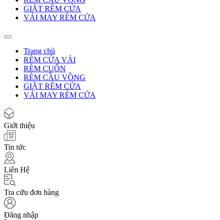
GIẶT RÈM CỬA
VẢI MAY RÈM CỬA
Trang chủ
RÈM CỬA VẢI
RÈM CUỐN
RÈM CẦU VỒNG
GIẶT RÈM CỬA
VẢI MAY RÈM CỬA
Giới thiệu
Tin tức
Liên Hệ
Tra cứu đơn hàng
Đăng nhập