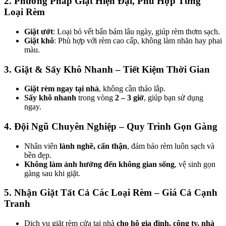
2. Phương Pháp Giặt Hiện Đại, Phù Hợp Từng
Loại Rèm
Giặt ướt
: Loại bỏ vết bẩn bám lâu ngày, giúp rèm thơm sạch.
Giặt khô
: Phù hợp với rèm cao cấp, không làm nhăn hay phai
màu.
3. Giặt & Sấy Khô Nhanh – Tiết Kiệm Thời Gian
Giặt rèm ngay tại nhà
, không cần tháo lắp.
Sấy khô nhanh
trong vòng
2 – 3 giờ
, giúp bạn sử dụng
ngay.
4. Đội Ngũ Chuyên Nghiệp – Quy Trình Gọn Gàng
Nhân viên
lành nghề, cẩn thận
, đảm bảo rèm luôn sạch và
bền đẹp.
Không làm ảnh hưởng đến không gian sống
, vệ sinh gọn
gàng sau khi giặt.
5. Nhận Giặt Tất Cả Các Loại Rèm – Giá Cả Cạnh
Tranh
Dịch vụ giặt rèm cửa tại nhà
cho hộ gia đình, công ty, nhà