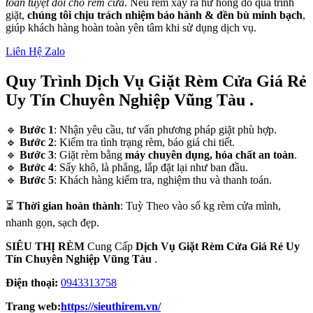
toàn tuyệt đối cho rèm cửa
. Nếu rèm xảy ra hư hỏng do quá trình
giặt,
chúng tôi chịu trách nhiệm bảo hành & đền bù minh bạch
,
giúp khách hàng hoàn toàn yên tâm khi sử dụng dịch vụ.
Liên Hệ Zalo
Quy Trình Dịch Vụ Giặt Rèm Cửa Giá Rẻ
Uy Tín Chuyên Nghiệp Vũng Tàu .
🔹
Bước 1
: Nhận yêu cầu, tư vấn phương pháp giặt phù hợp.
🔹
Bước 2
: Kiểm tra tình trạng rèm, báo giá chi tiết.
🔹
Bước 3
: Giặt rèm bằng
máy chuyên dụng, hóa chất an toàn
.
🔹
Bước 4
: Sấy khô, là phẳng, lắp đặt lại như ban đầu.
🔹
Bước 5
: Khách hàng kiểm tra, nghiệm thu và thanh toán.
⏳
Thời gian hoàn thành
: Tuỳ Theo vào số kg rèm cửa mình,
nhanh gọn, sạch đẹp.
SIÊU THỊ RÈM
Cung Cấp
Dịch Vụ Giặt Rèm Cửa Giá Rẻ Uy
Tín Chuyên Nghiệp Vũng Tàu
.
Điện thoại:
0943313758
Trang web:
https://sieuthirem.vn/