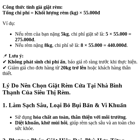
Công thức tính giá giặt rèm:
Tổng chi phí = Khối lượng rèm (kg) × 55.000đ
Ví dụ:
Nếu rèm của bạn nặng
5kg
, chi phí giặt sẽ là:
5 × 55.000 =
275.000đ
.
Nếu rèm nặng
8kg
, chi phí sẽ là:
8 × 55.000 = 440.000đ
.
📌
Lưu ý:
✔
Không phát sinh chi phí ẩn
, báo giá rõ ràng trước khi thực hiện.
✔ Giảm giá cho đơn hàng từ
20kg trở lên
hoặc khách hàng thân
thiết.
Lý Do Nên Chọn Giặt Rèm Cửa Tại Nhà Bình
Thạnh Của Siêu Thị Rèm.
1. Làm Sạch Sâu, Loại Bỏ Bụi Bẩn & Vi Khuẩn
Sử dụng
hóa chất an toàn, thân thiện với môi trường
.
Diệt khuẩn, khử mùi hôi
, giúp rèm sạch sâu và an toàn cho
sức khỏe.