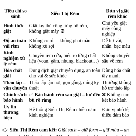
Tiêu chí so
Đơn vị giặt
Siêu Thị Rèm
sánh
rèm khác
Chủ yếu giặt
Hình thức
Giặt tay thủ công từng bộ rèm,
máy công
giặt
không giặt máy 🚫
nghiệp
Độ an toàn
Không co rút – không phai màu –
Dễ hư vải,
vải rèm
không xù sợi
nhăn, bạc màu
Kinh
Chuyên rèm cửa, hiểu rõ từng chất
Không chuyên
nghiệm xử
liệu (voan, gấm, nhung, blackout…)
sâu về rèm
lý rèm
Hóa chất
Dung dịch giặt chuyên dụng, an toàn
Dùng hóa chất
giặt
cho vải & sức khỏe
tẩy mạnh
Tháo lắp –
Tháo lắp tận nơi, gọn gàng, đúng kỹ
Thường không
vận chuyển
thuật
hỗ trợ tháo lắp
Chính sách
✅
Bảo hành rèm sau giặt – hư đền
❌ Không cam
bảo hành
bù rõ ràng
kết bảo hành
Uy tín
Hệ thống Siêu Thị Rèm nhiều năm
Đơn vị nhỏ lẻ,
thương
kinh nghiệm
thiếu đảm bảo
hiệu
👉
Siêu Thị Rèm cam kết:
Giặt sạch – giữ form – giữ màu – an