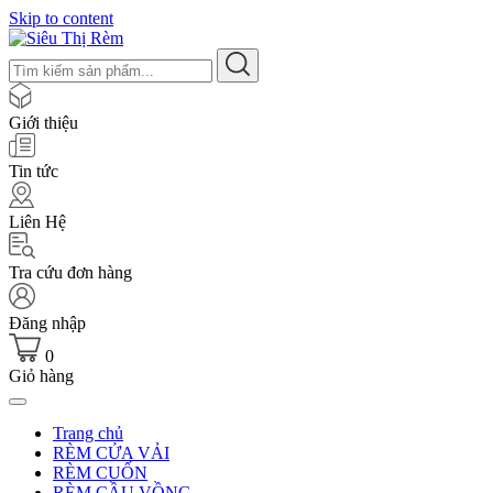
Skip to content
Giới thiệu
Tin tức
Liên Hệ
Tra cứu đơn hàng
Đăng nhập
0
Giỏ hàng
Trang chủ
RÈM CỬA VẢI
RÈM CUỐN
RÈM CẦU VỒNG