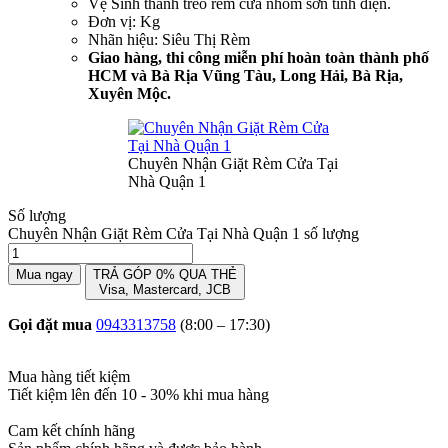
Vệ Sinh thanh treo rèm cửa nhôm sơn tĩnh điện.
Đơn vị: Kg
Nhãn hiệu: Siêu Thị Rèm
Giao hàng, thi công miễn phí hoàn toàn thành phố
HCM và Bà Rịa Vũng Tàu, Long Hải, Bà Rịa,
Xuyên Mộc.
Chuyên Nhận Giặt Rèm Cửa Tại
Nhà Quận 1
Số lượng
Chuyên Nhận Giặt Rèm Cửa Tại Nhà Quận 1 số lượng
Mua ngay
TRẢ GÓP 0% QUA THẺ
Visa, Mastercard, JCB
Gọi đặt mua
0943313758
(8:00 – 17:30)
Mua hàng tiết kiệm
Tiết kiệm lên đến 10 - 30% khi mua hàng
Cam kết chính hãng