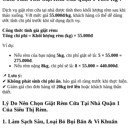
Dịch vụ giặt rèm cửa tại nhà được tính theo khối lượng rèm sau khi
tháo xuống. Với mức giá
55.000đ/kg
, khách hàng có thể dễ dàng
ước tính chi phí trước khi sử dụng dịch vụ.
Công thức tính giá giặt rèm:
Tổng chi phí = Khối lượng rèm (kg) × 55.000đ
Ví dụ:
Nếu rèm của bạn nặng
5kg
, chi phí giặt sẽ là:
5 × 55.000 =
275.000đ
.
Nếu rèm nặng
8kg
, chi phí sẽ là:
8 × 55.000 = 440.000đ
.
📌
Lưu ý:
✔
Không phát sinh chi phí ẩn
, báo giá rõ ràng trước khi thực hiện.
✔ Giảm giá cho đơn hàng từ
20kg trở lên
hoặc khách hàng thân
thiết.
Lý Do Nên Chọn Giặt Rèm Cửa Tại Nhà Quận 1
Của Siêu Thị Rèm.
1. Làm Sạch Sâu, Loại Bỏ Bụi Bẩn & Vi Khuẩn