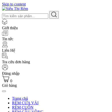
Skip to content
Giới thiệu
Tin tức
Liên Hệ
Tra cứu đơn hàng
Đăng nhập
0
Giỏ hàng
Trang chủ
RÈM CỬA VẢI
RÈM CUỐN
RÈM CẦU VỒNG