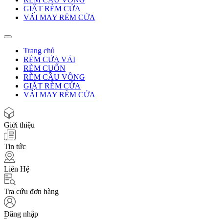
GIẶT RÈM CỬA
VẢI MAY RÈM CỬA
Trang chủ
RÈM CỬA VẢI
RÈM CUỐN
RÈM CẦU VỒNG
GIẶT RÈM CỬA
VẢI MAY RÈM CỬA
Giới thiệu
Tin tức
Liên Hệ
Tra cứu đơn hàng
Đăng nhập